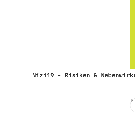
Nizi19 - Risiken & Nebenwirk
E-