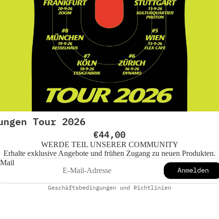
Datenschutzerklärung
Widerrufsrecht
ungen Tour 2026
AGB
€44,00
Impressum
WERDE TEIL UNSERER COMMUNITY
Erhalte exklusive Angebote und frühen Zugang zu neuen Produkten.
Versand
Mail
Anmelden
Kontaktinformationen
Geschäftsbedingungen und Richtlinien